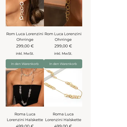
Rom Luca Lorenzini
Rom Luca Lorenzini
Ohrringe
Ohrringe
Preis
Preis
299,00 €
299,00 €
inkl. MwSt.
inkl. MwSt.
In den Warenkorb
In den Warenkorb
Roma Luca
Roma Luca
Lorenzini Halskette
Lorenzini Halskette
Preis
Preis
499,00 €
499,00 €