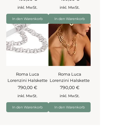
inkl. MwSt.
inkl. MwSt.
In den Warenkorb
In den Warenkorb
Roma Luca
Roma Luca
Lorenzini Halskette
Lorenzini Halskette
Preis
Preis
790,00 €
790,00 €
inkl. MwSt.
inkl. MwSt.
In den Warenkorb
In den Warenkorb