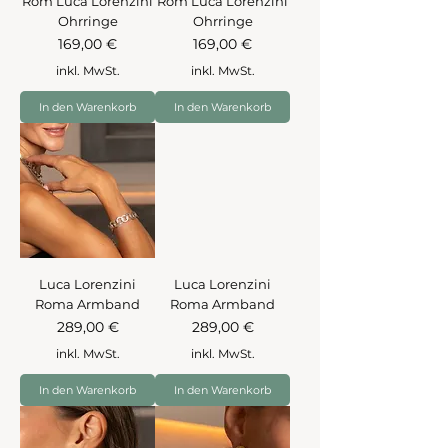
Rom Luca Lorenzini
Rom Luca Lorenzini
Ohrringe
Ohrringe
Preis
Preis
169,00 €
169,00 €
inkl. MwSt.
inkl. MwSt.
In den Warenkorb
In den Warenkorb
Luca Lorenzini
Luca Lorenzini
Roma Armband
Roma Armband
Preis
Preis
289,00 €
289,00 €
inkl. MwSt.
inkl. MwSt.
In den Warenkorb
In den Warenkorb