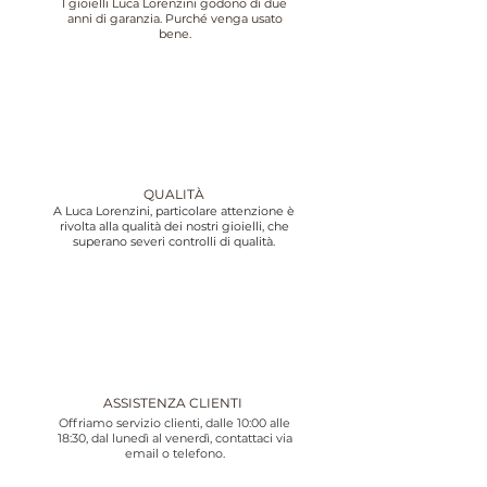
I gioielli Luca Lorenzini godono di due
anni di garanzia. Purché venga usato
bene.
QUALITÀ
A Luca Lorenzini, particolare attenzione è
rivolta alla qualità dei nostri gioielli, che
superano severi controlli di qualità.
ASSISTENZA CLIENTI
Offriamo servizio clienti, dalle 10:00 alle
18:30, dal lunedì al venerdì, contattaci via
email o telefono.