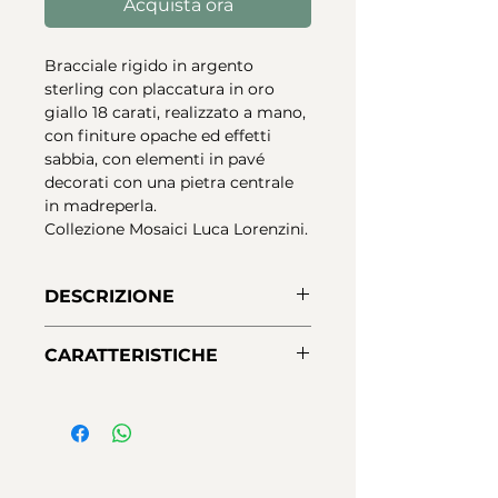
Acquista ora
Bracciale rigido in argento
sterling con placcatura in oro
giallo 18 carati, realizzato a mano,
con finiture opache ed effetti
sabbia, con elementi in pavé
decorati con una pietra centrale
in madreperla.
Collezione Mosaici Luca Lorenzini.
DESCRIZIONE
Schiava in Argento 925 con
CARATTERISTICHE
placcatura in Oro 18K
completamente realizzata a
Materiale:
argento 925 - prima
mano. Finiture opache effetto
legge
sabbia, impreziosite da elementi
Finiture:
Placcatura oro giallo 18
in Pavé e pietra centrale in
carati
madreperla.
Chiusura:
Moschettone con