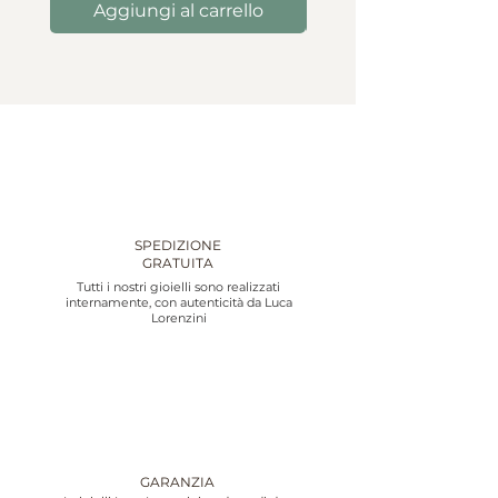
Aggiungi al carrello
Aggiungi al carre
SPEDIZIONE
GRATUITA
Tutti i nostri gioielli sono realizzati
internamente, con autenticità da Luca
Lorenzini
GARANZIA