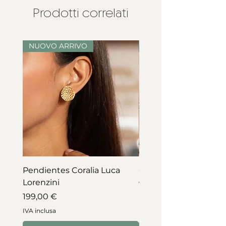
Collezione Mosaici Luca Lorenzini.
catena regolabile
Prodotti correlati
NUOVO ARRIVO
NUOVO ARRIVO
Pendientes Coralia Luca
Collar Coralia Luca Lo
Lorenzini
Prezzo
745,00 €
Prezzo
199,00 €
IVA inclusa
IVA inclusa