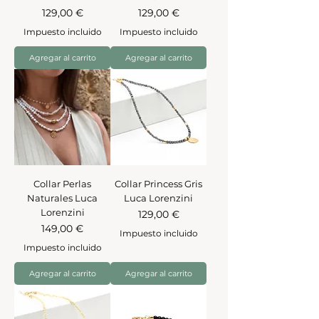
Precio
Precio
129,00 €
129,00 €
Impuesto incluido
Impuesto incluido
Agregar al carrito
Agregar al carrito
Collar Perlas
Collar Princess Gris
Naturales Luca
Luca Lorenzini
Lorenzini
Precio
129,00 €
Precio
149,00 €
Impuesto incluido
Impuesto incluido
Agregar al carrito
Agregar al carrito