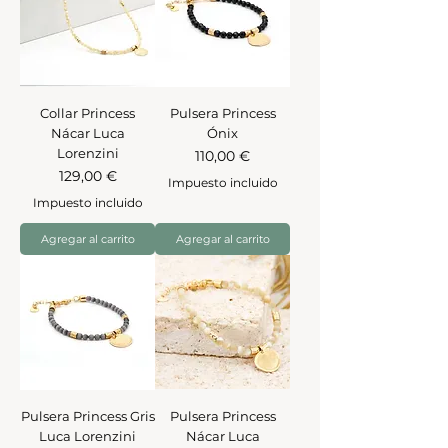
Collar Princess
Pulsera Princess
Nácar Luca
Ónix
Lorenzini
Precio
110,00 €
Precio
129,00 €
Impuesto incluido
Impuesto incluido
Agregar al carrito
Agregar al carrito
Pulsera Princess Gris
Pulsera Princess
Luca Lorenzini
Nácar Luca