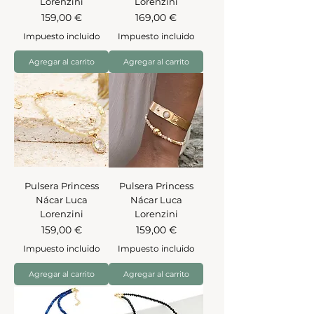
Lorenzini
Lorenzini
Precio
Precio
159,00 €
169,00 €
Impuesto incluido
Impuesto incluido
Agregar al carrito
Agregar al carrito
Pulsera Princess
Pulsera Princess
Nácar Luca
Nácar Luca
Lorenzini
Lorenzini
Precio
Precio
159,00 €
159,00 €
Impuesto incluido
Impuesto incluido
Agregar al carrito
Agregar al carrito