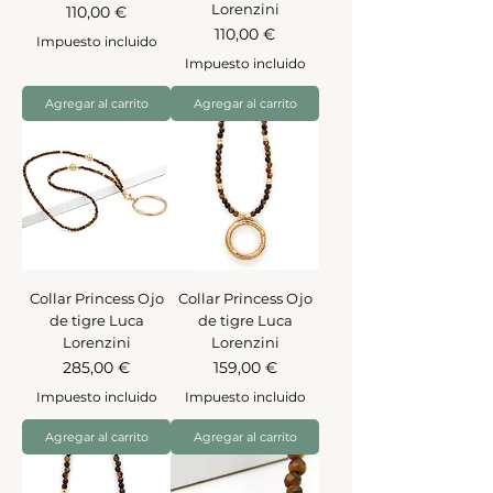
Lorenzini
Precio
110,00 €
Precio
110,00 €
Impuesto incluido
Impuesto incluido
Agregar al carrito
Agregar al carrito
Collar Princess Ojo
Collar Princess Ojo
de tigre Luca
de tigre Luca
Lorenzini
Lorenzini
Precio
Precio
285,00 €
159,00 €
Impuesto incluido
Impuesto incluido
Agregar al carrito
Agregar al carrito