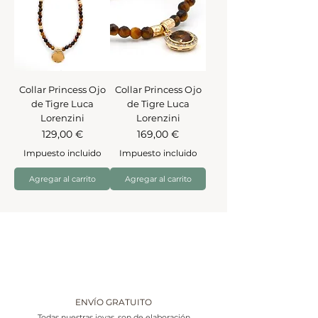
Collar Princess Ojo
Collar Princess Ojo
de Tigre Luca
de Tigre Luca
Lorenzini
Lorenzini
Precio
Precio
129,00 €
169,00 €
Impuesto incluido
Impuesto incluido
Agregar al carrito
Agregar al carrito
ENVÍO GRATUITO
Todas nuestras joyas, son de elaboración