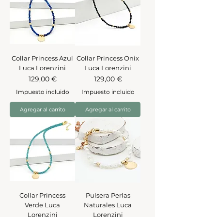
Collar Princess Azul
Collar Princess Onix
Luca Lorenzini
Luca Lorenzini
Precio
Precio
129,00 €
129,00 €
Impuesto incluido
Impuesto incluido
Agregar al carrito
Agregar al carrito
Collar Princess
Pulsera Perlas
Verde Luca
Naturales Luca
Lorenzini
Lorenzini