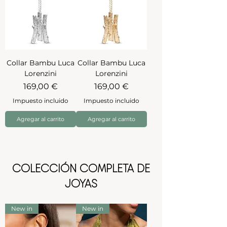
Collar Bambu Luca
Collar Bambu Luca
Lorenzini
Lorenzini
Precio
Precio
169,00 €
169,00 €
Impuesto incluido
Impuesto incluido
Agregar al carrito
Agregar al carrito
COLECCIÓN COMPLETA DE
JOYAS
New in
New in