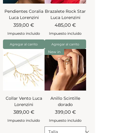
Pendientes Coralia
Brazalete Rock Star
Luca Lorenzini
Luca Lorenzini
Precio
Precio
359,00 €
485,00 €
Impuesto incluido
Impuesto incluido
Agregar al carrito
Agregar al carrito
New in
Collar Vento Luca
Anillo Scintille
Lorenzini
dorado
Precio
Precio
389,00 €
399,00 €
Impuesto incluido
Impuesto incluido