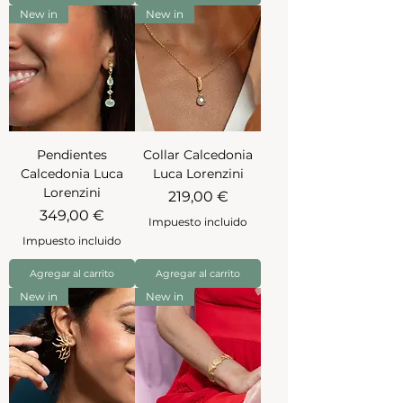
New in
New in
Pendientes
Collar Calcedonia
Calcedonia Luca
Luca Lorenzini
Lorenzini
Precio
219,00 €
Precio
349,00 €
Impuesto incluido
Impuesto incluido
Agregar al carrito
Agregar al carrito
New in
New in