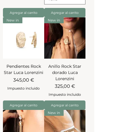
Agregar al carrito
Agregar al carrito
New in
New in
Pendientes Rock
Anillo Rock Star
Star Luca Lorenzini
dorado Luca
Lorenzini
Precio
345,00 €
Precio
325,00 €
Impuesto incluido
Impuesto incluido
Agregar al carrito
Agregar al carrito
New in