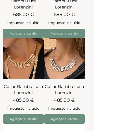
Bambu Luca
Bambu Luca
Lorenzini
Lorenzini
Precio
Precio
685,00 €
599,00 €
Impuesto incluido
Impuesto incluido
Agregar al carrito
Agregar al carrito
Collar Bambu Luca
Collar Bambu Luca
Lorenzini
Lorenzini
Precio
Precio
485,00 €
485,00 €
Impuesto incluido
Impuesto incluido
Agregar al carrito
Agregar al carrito