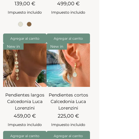
Precio
Precio
139,00 €
499,00 €
Impuesto incluido
Impuesto incluido
Agregar al carrito
Agregar al carrito
New in
New in
Pendientes largos
Pendientes cortos
Calcedonia Luca
Calcedonia Luca
Lorenzini
Lorenzini
Precio
Precio
459,00 €
225,00 €
Impuesto incluido
Impuesto incluido
Agregar al carrito
Agregar al carrito