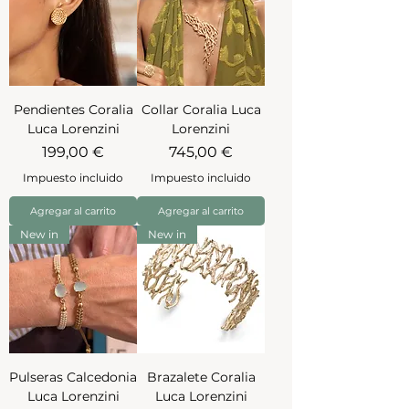
Pendientes Coralia
Collar Coralia Luca
Luca Lorenzini
Lorenzini
Precio
Precio
199,00 €
745,00 €
Impuesto incluido
Impuesto incluido
Agregar al carrito
Agregar al carrito
New in
New in
Pulseras Calcedonia
Brazalete Coralia
Luca Lorenzini
Luca Lorenzini