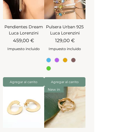
Pendientes Dream
Pulsera Urban 925
Luca Lorenzini
Luca Lorenzini
Precio
Precio
459,00 €
129,00 €
Impuesto incluido
Impuesto incluido
Agregar al carrito
Agregar al carrito
New in