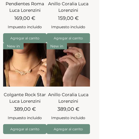
Pendientes Roma
Anillo Coralia Luca
Luca Lorenzini
Lorenzini
Precio
Precio
169,00 €
159,00 €
Impuesto incluido
Impuesto incluido
Agregar al carrito
Agregar al carrito
New in
New in
Colgante Rock Star
Anillo Coralia Luca
Luca Lorenzini
Lorenzini
Precio
Precio
389,00 €
389,00 €
Impuesto incluido
Impuesto incluido
Agregar al carrito
Agregar al carrito