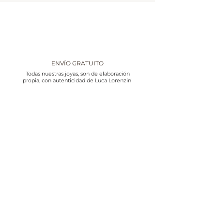
ENVÍO GRATUITO
Todas nuestras joyas, son de elaboración
propia, con autenticidad de Luca Lorenzini
GARANTÍA
Las joyas de Luca Lorenzini, disfrutan de
una garantía de dos años. Siempre y
cuando se haga un buen uso de la
misma.