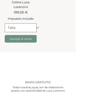
Colors Luca
Lorenzini
Precio
199,00 €
Impuesto incluido
Agregar al carrito
ENVÍO GRATUITO
Todas nuestras joyas, son de elaboración
propia, con autenticidad de Luca Lorenzini