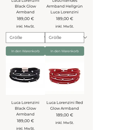
Luca Lorenzini
Leuchtendes
Black Glow
Armband Hellgrün
Armband
Luca Lorenzini
Preis
Preis
189,00 €
189,00 €
inkl. MwSt.
inkl. MwSt.
In den Warenkorb
In den Warenkorb
Luca Lorenzini
Luca Lorenzini Red
Black Glow
Glow Armband
Armband
Preis
189,00 €
Preis
189,00 €
inkl. MwSt.
inkl. MwSt.