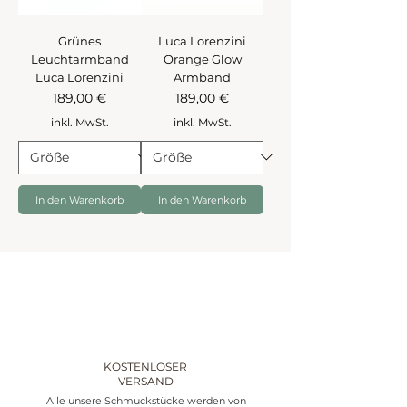
Grünes
Luca Lorenzini
Leuchtarmband
Orange Glow
Luca Lorenzini
Armband
Preis
Preis
189,00 €
189,00 €
inkl. MwSt.
inkl. MwSt.
In den Warenkorb
In den Warenkorb
KOSTENLOSER
VERSAND
Alle unsere Schmuckstücke werden von