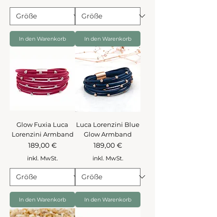
In den Warenkorb
In den Warenkorb
Glow Fuxia Luca
Luca Lorenzini Blue
Lorenzini Armband
Glow Armband
Preis
Preis
189,00 €
189,00 €
inkl. MwSt.
inkl. MwSt.
In den Warenkorb
In den Warenkorb