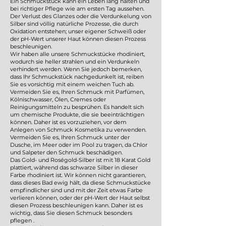
Ein Schmuckstück kann ein Leben lang halten und
bei richtiger Pflege wie am ersten Tag aussehen.
Der Verlust des Glanzes oder die Verdunkelung von
Silber sind völlig natürliche Prozesse, die durch
Oxidation entstehen; unser eigener Schweiß oder
der pH-Wert unserer Haut können diesen Prozess
beschleunigen.
Wir haben alle unsere Schmuckstücke rhodiniert,
wodurch sie heller strahlen und ein Verdunkeln
verhindert werden. Wenn Sie jedoch bemerken,
dass Ihr Schmuckstück nachgedunkelt ist, reiben
Sie es vorsichtig mit einem weichen Tuch ab.
Vermeiden Sie es, Ihren Schmuck mit Parfümen,
Kölnischwasser, Ölen, Cremes oder
Reinigungsmitteln zu besprühen. Es handelt sich
um chemische Produkte, die sie beeinträchtigen
können. Daher ist es vorzuziehen, vor dem
Anlegen von Schmuck Kosmetika zu verwenden.
Vermeiden Sie es, Ihren Schmuck unter der
Dusche, im Meer oder im Pool zu tragen, da Chlor
und Salpeter den Schmuck beschädigen.
Das Gold- und Roségold-Silber ist mit 18 Karat Gold
plattiert, während das schwarze Silber in dieser
Farbe rhodiniert ist. Wir können nicht garantieren,
dass dieses Bad ewig hält, da diese Schmuckstücke
empfindlicher sind und mit der Zeit etwas Farbe
verlieren können, oder der pH-Wert der Haut selbst
diesen Prozess beschleunigen kann. Daher ist es
wichtig, dass Sie diesen Schmuck besonders
pflegen .