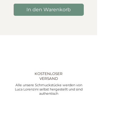
In den Warenkorb
In den Warenko
KOSTENLOSER
VERSAND
Alle unsere Schmuckstücke werden von
Luca Lorenzini selbst hergestellt und sind
authentisch