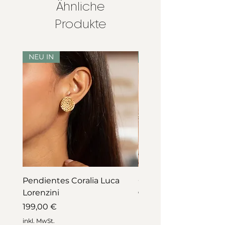
Ähnliche
Produkte
NEU IN
NEU IN
Pendientes Coralia Luca
Collar Coralia Luca Lo
Lorenzini
Preis
745,00 €
Preis
199,00 €
inkl. MwSt.
inkl. MwSt.