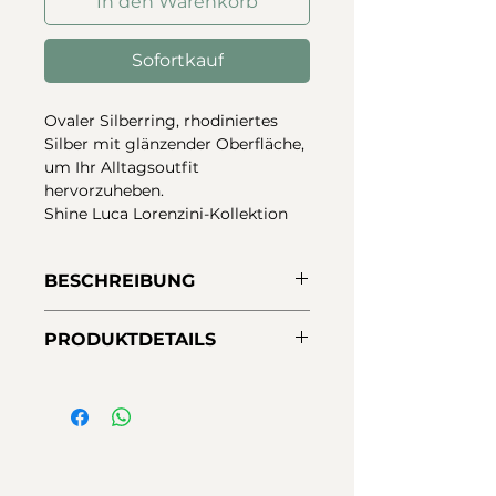
In den Warenkorb
Sofortkauf
Ovaler Silberring, rhodiniertes
Silber mit glänzender Oberfläche,
um Ihr Alltagsoutfit
hervorzuheben.
Shine Luca Lorenzini-Kollektion
BESCHREIBUNG
Ovaler Silberring, rhodiniertes
PRODUKTDETAILS
Silber mit glänzender Oberfläche,
um Ihr Alltagsoutfit
Material:
925er Sterlingsilber
hervorzuheben.
Ausführungen:
Silber rhodiniert
Shine Luca Lorenzini-Kollektion.