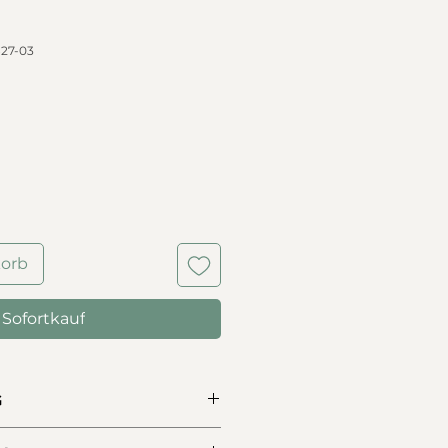
27-03
korb
Sofortkauf
G
und elegante Ohrringe aus 18-