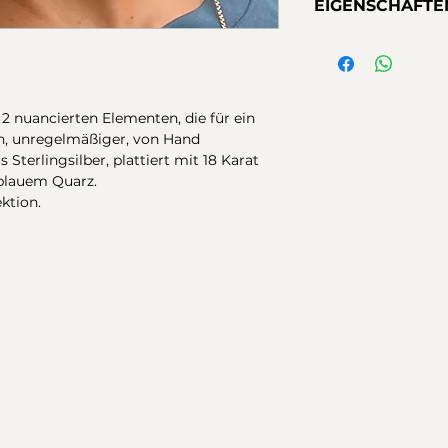
EIGENSCHAFTE
Karat-vergoldetem 
mit unregelmäßige
Material:
925er Silb
Amethyst und blaue
Ausführungen:
18
und vielseitigen To
Gelbgoldbeschich
Luca Lorenzini Mit
Verschluss:
Druck
2 nuancierten Elementen, die für ein
en, unregelmäßiger, von Hand
s Sterlingsilber, plattiert mit 18 Karat
blauem Quarz.
ktion.