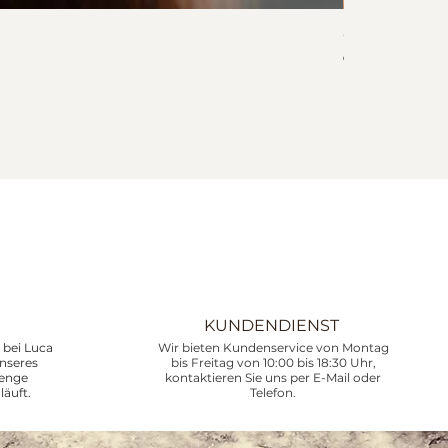
Collar Corali
Preis
745,00 €
inkl. MwSt.
KUNDENDIENST
bei Luca
Wir bieten Kundenservice von Montag
unseres
bis Freitag von 10:00 bis 18:30 Uhr,
renge
kontaktieren Sie uns per E-Mail oder
läuft.
Telefon.