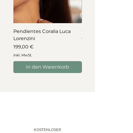
Pendientes Coralia Luca
Collar Coralia Luca Lo
Lorenzini
Preis
745,00 €
Preis
199,00 €
inkl. MwSt.
inkl. MwSt.
In den Warenkorb
In den Warenko
KOSTENLOSER