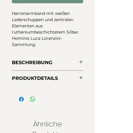
Herrenarmband mit weißen
Lederschuppen und zentralen
Elementen aus
rutheniumbeschichtetem Silber.
Hominis Luca Lorenzini-
Sammlung.
BESCHREIBUNG
Herrenarmband mit weißen
PRODUKTDETAILS
Lederschuppen und zentralen
Elementen aus
Material:
Sterlingsilber
rutheniumbeschichtetem Silber.
Verschluss:
Hominis Luca Lorenzini-
Hochsicherheitsmagnet
Sammlung.
Maße:
21 cm
Leder:
Leder mit Animal-Print-
Effekt
Ähnliche