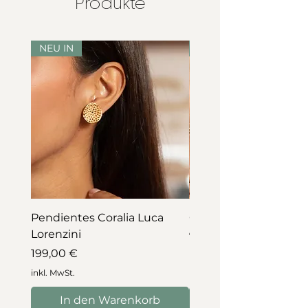
Produkte
NEU IN
NEU IN
Pendientes Coralia Luca
Collar Coralia Luca Lo
Lorenzini
Preis
745,00 €
Preis
199,00 €
inkl. MwSt.
inkl. MwSt.
In den Warenkorb
In den Warenko