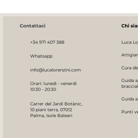
Contattaci
Chi si
+34 971 407 388
Luca Lo
Artigian
Whatsapp
Cura dei
info@lucalorenzini.com
Guida al
Orari: lunedì - venerdì
braccia
10:30 - 20:30
Guida a
Carrer del Jardí Botànic,
10 piani terra, 07012
Punti v
Palma, Isole Baleari