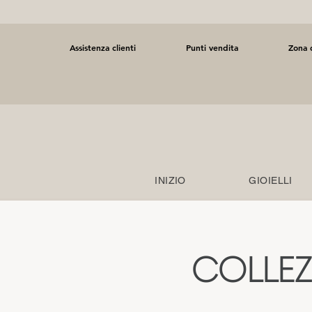
Assistenza clienti
Punti vendita
Zona d
INIZIO
GIOIELLI
COLLEZ