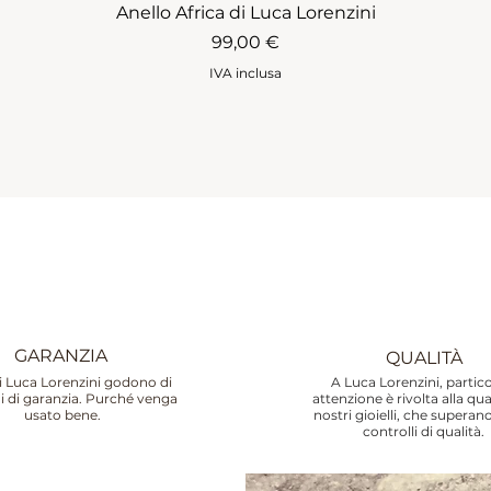
Anello Africa di Luca Lorenzini
Prezzo
99,00 €
IVA inclusa
GARANZIA
QUALITÀ
lli Luca Lorenzini godono di
A Luca Lorenzini, partic
i di garanzia. Purché venga
attenzione è rivolta alla qua
usato bene.
nostri gioielli, che superan
controlli di qualità.