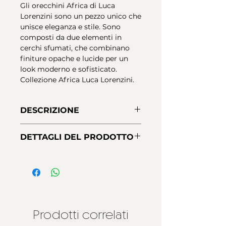
Gli orecchini Africa di Luca
Lorenzini sono un pezzo unico che
unisce eleganza e stile. Sono
composti da due elementi in
cerchi sfumati, che combinano
finiture opache e lucide per un
look moderno e sofisticato.
Collezione Africa Luca Lorenzini.
DESCRIZIONE
Orecchini grandi realizzati in
DETTAGLI DEL PRODOTTO
argento sterling 925, placcatura
oro 18 Kt. con una combinazione
Materiale:
argento sterling 925
di finitura opaca e lucida più
Finiture:
Placcatura oro giallo 18
protezione Nano-Varnish per
kt
garantire una maggiore durata.
Chiusura:
pressione
Prodotti correlati