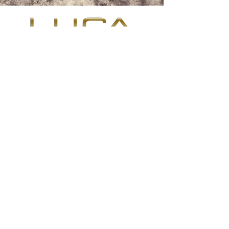
Contattaci
+34 971 407 388
Whatsapp
info@lucalorenzini.com
Orari: lunedì - venerdì 10:30 - 20:30
Carrer del Jardí Botànic, 10 piani
terra, 07012 Palma, Isole Baleari