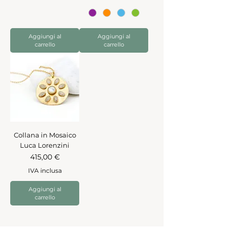
Aggiungi al
Aggiungi al
carrello
carrello
Collana in Mosaico
Luca Lorenzini
Prezzo
415,00 €
IVA inclusa
Aggiungi al
carrello