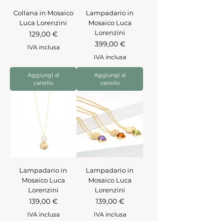
Collana in Mosaico
Lampadario in
Luca Lorenzini
Mosaico Luca
Lorenzini
Prezzo
129,00 €
Prezzo
399,00 €
IVA inclusa
IVA inclusa
Aggiungi al
Aggiungi al
carrello
carrello
Lampadario in
Lampadario in
Mosaico Luca
Mosaico Luca
Lorenzini
Lorenzini
Prezzo
Prezzo
139,00 €
139,00 €
IVA inclusa
IVA inclusa