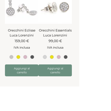
Orecchini Eclisse
Orecchini Essentials
Luca Lorenzini
Luca Lorenzini
Prezzo
Prezzo
159,00 €
99,00 €
IVA inclusa
IVA inclusa
Aggiungi al
Aggiungi al
carrello
carrello