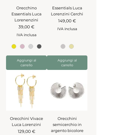
Orecchino
Essentials Luca
Essentials Luca
Lorenzini Cerchi
Lorenenzini
Prezzo
149,00 €
Prezzo
39,00 €
IVA inclusa
IVA inclusa
Aggiungi al
Aggiungi al
carrello
carrello
Orecchini Vivace
Orecchini
Luca Lorenzini
semicerchio in
argento bicolore
Prezzo
129,00 €