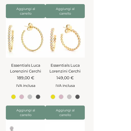
Aggiungi al
Aggiungi al
carrello
carrello
Essentials Luca
Essentials Luca
Lorenzini Cerchi
Lorenzini Cerchi
Prezzo
Prezzo
189,00 €
149,00 €
IVA inclusa
IVA inclusa
Aggiungi al
Aggiungi al
carrello
carrello