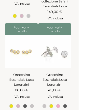
collezione Safari
IVA inclusa
Essentials Luca
Prezzo
149,00 €
IVA inclusa
Aggiungi al
Aggiungi al
carrello
carrello
Orecchino
Orecchino
Essentials Luca
Essentials Luca
Lorenzini
Lorenzini
Prezzo
Prezzo
86,00 €
45,00 €
IVA inclusa
IVA inclusa