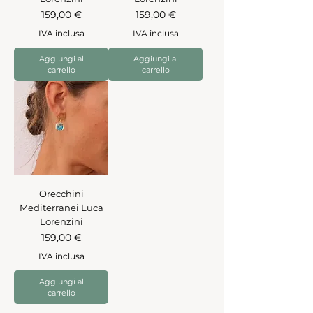
Prezzo
Prezzo
159,00 €
159,00 €
IVA inclusa
IVA inclusa
Aggiungi al
Aggiungi al
carrello
carrello
Orecchini
Mediterranei Luca
Lorenzini
Prezzo
159,00 €
IVA inclusa
Aggiungi al
carrello