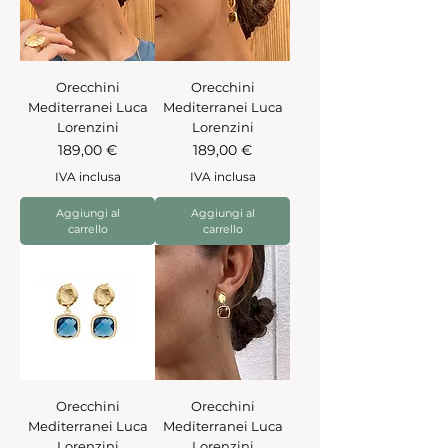
Orecchini
Orecchini
Mediterranei Luca
Mediterranei Luca
Lorenzini
Lorenzini
Prezzo
Prezzo
189,00 €
189,00 €
IVA inclusa
IVA inclusa
Aggiungi al
Aggiungi al
carrello
carrello
Orecchini
Orecchini
Mediterranei Luca
Mediterranei Luca
Lorenzini
Lorenzini