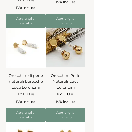
IVA inclusa
IVA inclusa
Aggiungi al
Aggiungi al
carrello
carrello
Orecchini di perle
Orecchini Perle
naturali barocche
Naturali Luca
Luca Lorenzini
Lorenzini
Prezzo
Prezzo
129,00 €
169,00 €
IVA inclusa
IVA inclusa
Aggiungi al
Aggiungi al
carrello
carrello