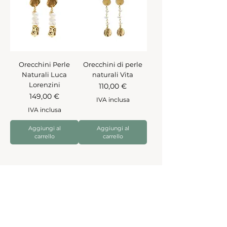
Orecchini Perle
Orecchini di perle
Naturali Luca
naturali Vita
Lorenzini
Prezzo
110,00 €
Prezzo
149,00 €
IVA inclusa
IVA inclusa
Aggiungi al
Aggiungi al
carrello
carrello