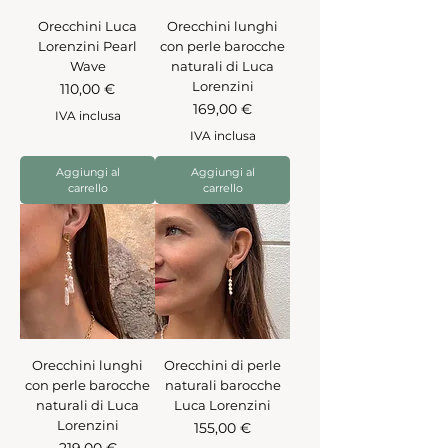
Orecchini Luca
Orecchini lunghi
Lorenzini Pearl
con perle barocche
Wave
naturali di Luca
Lorenzini
Prezzo
110,00 €
Prezzo
169,00 €
IVA inclusa
IVA inclusa
Aggiungi al
Aggiungi al
carrello
carrello
Orecchini lunghi
Orecchini di perle
con perle barocche
naturali barocche
naturali di Luca
Luca Lorenzini
Lorenzini
Prezzo
155,00 €
Prezzo
219,00 €