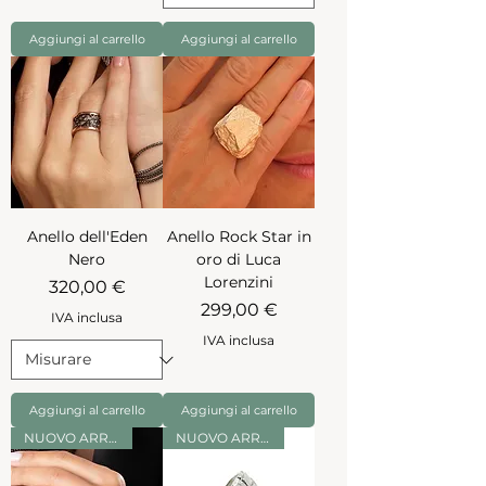
Aggiungi al carrello
Aggiungi al carrello
Anello dell'Eden
Anello Rock Star in
Nero
oro di Luca
Lorenzini
Prezzo
320,00 €
Prezzo
299,00 €
IVA inclusa
IVA inclusa
Aggiungi al carrello
Aggiungi al carrello
NUOVO ARRIVO
NUOVO ARRIVO