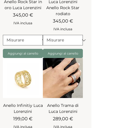
Anello Rock Star in
Luca Lorenzini
oro Luca Lorenzini
Anello Rock Star
rodiato
Prezzo
345,00 €
Prezzo
345,00 €
IVA inclusa
IVA inclusa
Aggiungi al carrello
Aggiungi al carrello
Anello Infinitiy Luca
Anello Trama di
Lorenzini
Luca Lorenzini
Prezzo
Prezzo
199,00 €
289,00 €
IVA inclusa
IVA inclusa