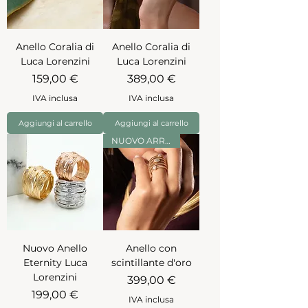
Anello Coralia di
Anello Coralia di
Luca Lorenzini
Luca Lorenzini
Prezzo
Prezzo
159,00 €
389,00 €
IVA inclusa
IVA inclusa
Aggiungi al carrello
Aggiungi al carrello
NUOVO ARRIVO
Nuovo Anello
Anello con
Eternity Luca
scintillante d'oro
Lorenzini
Prezzo
399,00 €
Prezzo
199,00 €
IVA inclusa