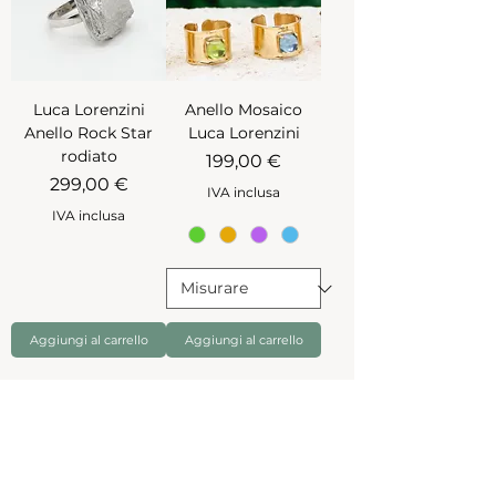
Luca Lorenzini
Anello Mosaico
Anello Rock Star
Luca Lorenzini
rodiato
Prezzo
199,00 €
Prezzo
299,00 €
IVA inclusa
IVA inclusa
Aggiungi al carrello
Aggiungi al carrello