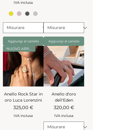
IVA inclusa
Aggiungi al carrello
Aggiungi al carrello
NUOVO ARRIVO
Anello Rock Star in
Anello d'oro
oro Luca Lorenzini
dell'Eden
Prezzo
Prezzo
325,00 €
320,00 €
IVA inclusa
IVA inclusa