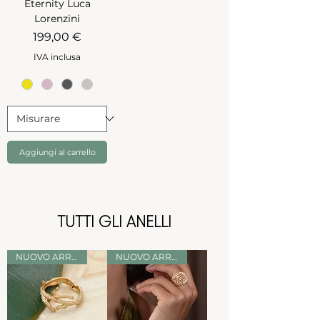
Eternity Luca
Lorenzini
Prezzo
199,00 €
IVA inclusa
Aggiungi al carrello
TUTTI GLI ANELLI
NUOVO ARRIVO
NUOVO ARRIVO