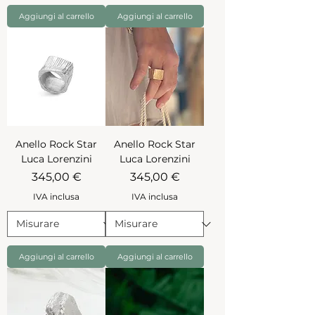
Aggiungi al carrello
Aggiungi al carrello
Anello Rock Star
Anello Rock Star
Luca Lorenzini
Luca Lorenzini
Prezzo
Prezzo
345,00 €
345,00 €
IVA inclusa
IVA inclusa
Aggiungi al carrello
Aggiungi al carrello