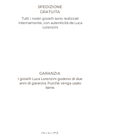
SPEDIZIONE
GRATUITA
Tutti i nostri gioielli sono realizzati
internamente, con autenticità da Luca
Lorenzini
GARANZIA
I gioielli Luca Lorenzini godono di due
anni di garanzia. Purché venga usato
bene.
QUALITÀ
A Luca Lorenzini, particolare attenzione è