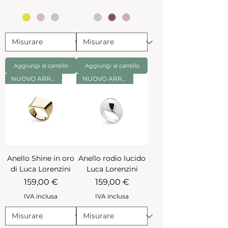
Aggiungi al carrello
Aggiungi al carrello
NUOVO ARRIVO
NUOVO ARRIVO
Anello Shine in oro
Anello rodio lucido
di Luca Lorenzini
Luca Lorenzini
Prezzo
Prezzo
159,00 €
159,00 €
IVA inclusa
IVA inclusa