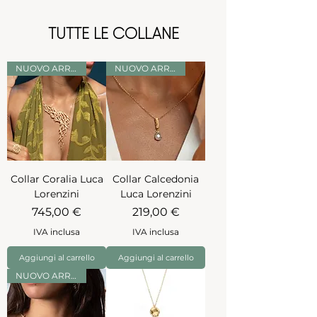
TUTTE LE COLLANE
NUOVO ARRIVO
NUOVO ARRIVO
Collar Coralia Luca
Collar Calcedonia
Lorenzini
Luca Lorenzini
Prezzo
Prezzo
745,00 €
219,00 €
IVA inclusa
IVA inclusa
Aggiungi al carrello
Aggiungi al carrello
NUOVO ARRIVO