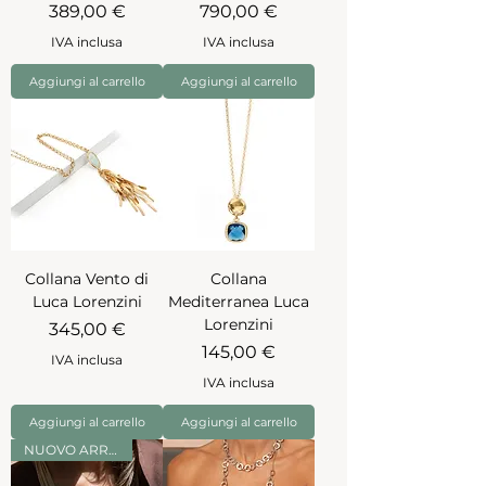
Prezzo
Prezzo
389,00 €
790,00 €
IVA inclusa
IVA inclusa
Aggiungi al carrello
Aggiungi al carrello
Collana Vento di
Collana
Luca Lorenzini
Mediterranea Luca
Lorenzini
Prezzo
345,00 €
Prezzo
145,00 €
IVA inclusa
IVA inclusa
Aggiungi al carrello
Aggiungi al carrello
NUOVO ARRIVO