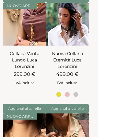
NUOVO ARRIVO
Collana Vento
Nuova Collana
Lungo Luca
Eternità Luca
Lorenzini
Lorenzini
Prezzo
Prezzo
299,00 €
499,00 €
IVA inclusa
IVA inclusa
Aggiungi al carrello
Aggiungi al carrello
NUOVO ARRIVO