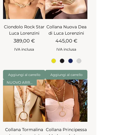
Ciondolo Rock Star
Collana Nuova Dea
Luca Lorenzini
di Luca Lorenzini
Prezzo
Prezzo
389,00 €
445,00 €
IVA inclusa
IVA inclusa
Aggiungi al carrello
Aggiungi al carrello
NUOVO ARRIVO
Collana Tormalina
Collana Principessa