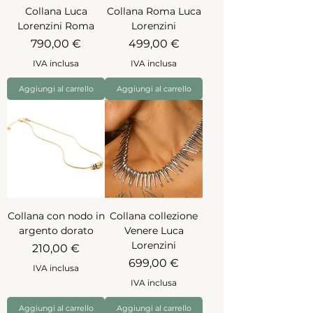
Collana Luca
Collana Roma Luca
Lorenzini Roma
Lorenzini
Prezzo
Prezzo
790,00 €
499,00 €
IVA inclusa
IVA inclusa
Aggiungi al carrello
Aggiungi al carrello
Collana con nodo in
Collana collezione
argento dorato
Venere Luca
Lorenzini
Prezzo
210,00 €
Prezzo
699,00 €
IVA inclusa
IVA inclusa
Aggiungi al carrello
Aggiungi al carrello