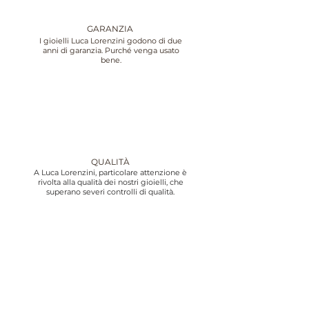
GARANZIA
I gioielli Luca Lorenzini godono di due
anni di garanzia. Purché venga usato
bene.
QUALITÀ
A Luca Lorenzini, particolare attenzione è
rivolta alla qualità dei nostri gioielli, che
superano severi controlli di qualità.
ASSISTENZA CLIENTI
Offriamo servizio clienti, dalle 10:00 alle