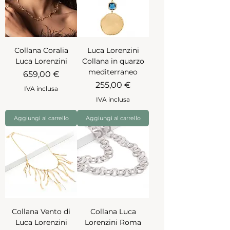
Collana Coralia
Luca Lorenzini
Luca Lorenzini
Collana in quarzo
mediterraneo
Prezzo
659,00 €
Prezzo
255,00 €
IVA inclusa
IVA inclusa
Aggiungi al carrello
Aggiungi al carrello
Collana Vento di
Collana Luca
Luca Lorenzini
Lorenzini Roma