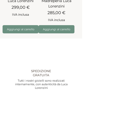
Luca Lorenzini
Madreperla Luca
Lorenzini
Prezzo
299,00 €
Prezzo
285,00 €
IVA inclusa
IVA inclusa
Aggiungi al carrello
Aggiungi al carrello
SPEDIZIONE
GRATUITA
Tutti i nostri gioielli sono realizzati
internamente, con autenticità da Luca
Lorenzini