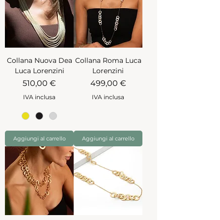
Collana Nuova Dea
Collana Roma Luca
Luca Lorenzini
Lorenzini
Prezzo
Prezzo
510,00 €
499,00 €
IVA inclusa
IVA inclusa
Aggiungi al carrello
Aggiungi al carrello