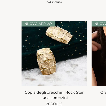
IVA inclusa
NUOVO ARRIVO
NUOVO
Copia degli orecchini Rock Star
Or
Luca Lorenzini
Prezzo
285,00 €