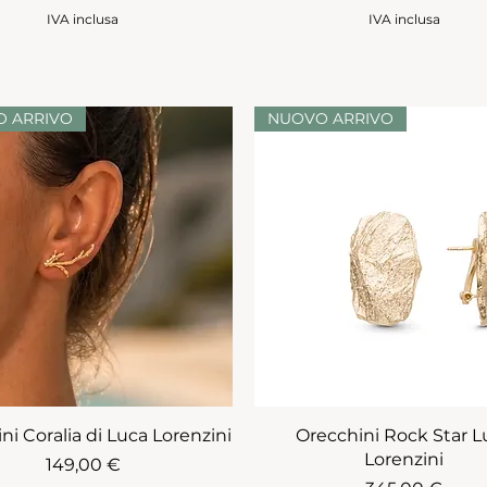
IVA inclusa
IVA inclusa
 ARRIVO
NUOVO ARRIVO
ni Coralia di Luca Lorenzini
Orecchini Rock Star L
Lorenzini
Prezzo
149,00 €