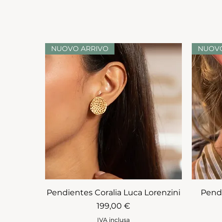
NUOVO ARRIVO
NUOVO
Pendientes Coralia Luca Lorenzini
Pendi
Prezzo
199,00 €
IVA inclusa