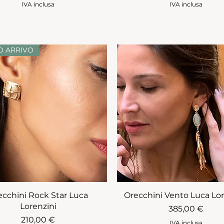
IVA inclusa
IVA inclusa
 ARRIVO
ecchini Rock Star Luca
Orecchini Vento Luca Lor
Lorenzini
Prezzo
385,00 €
Prezzo
210,00 €
IVA inclusa