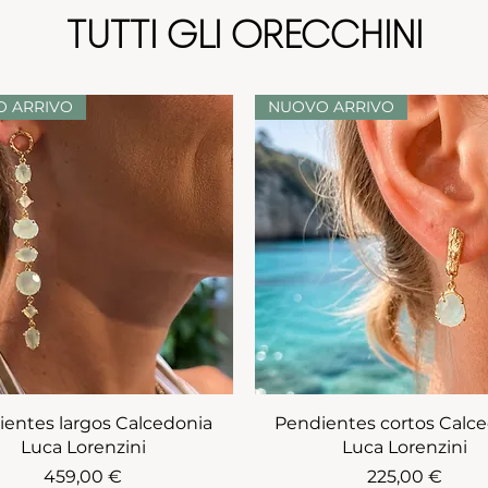
TUTTI GLI ORECCHINI
 ARRIVO
NUOVO ARRIVO
entes largos Calcedonia
Pendientes cortos Calc
Luca Lorenzini
Luca Lorenzini
Prezzo
Prezzo
459,00 €
225,00 €