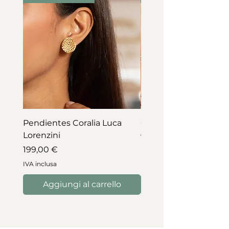
Pendientes Coralia Luca
Collar Coralia Luca Lo
Lorenzini
Prezzo
745,00 €
Prezzo
199,00 €
IVA inclusa
IVA inclusa
Aggiungi al carrello
Aggiungi al carre