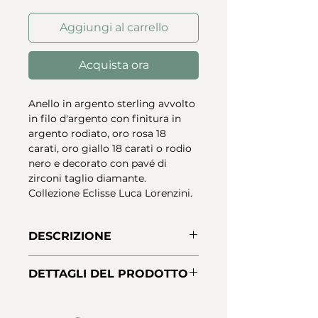
Aggiungi al carrello
Acquista ora
Anello in argento sterling avvolto
in filo d'argento con finitura in
argento rodiato, oro rosa 18
carati, oro giallo 18 carati o rodio
nero e decorato con pavé di
zirconi taglio diamante.
Collezione Eclisse Luca Lorenzini.
DESCRIZIONE
Anello in argento sterling avvolto
DETTAGLI DEL PRODOTTO
in filo d'argento con finitura
placcata in rodio argento, oro
Materiale:
Argento 925 - Prima
rosa 18 carati, oro giallo 18 carati
Legge