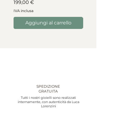
Prezzo
199,00 €
IVA inclusa
IVA inclusa
Aggiungi al carrello
Aggiungi al carre
SPEDIZIONE
GRATUITA
Tutti i nostri gioielli sono realizzati
internamente, con autenticità da Luca
Lorenzini