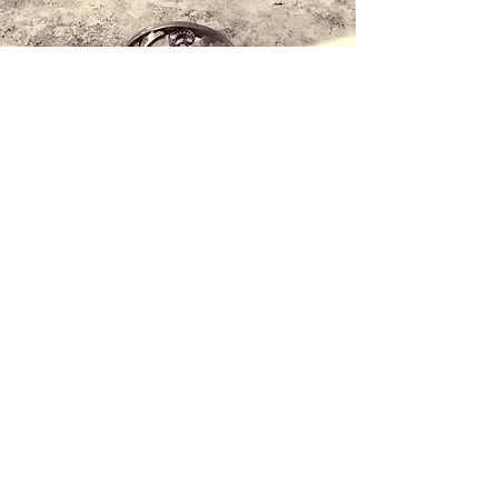
Contattaci
+34 971 407 388
Whatsapp
info@lucalorenzini.com