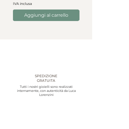
IVA inclusa
Aggiungi al carrello
Aggiungi al carre
SPEDIZIONE
GRATUITA
Tutti i nostri gioielli sono realizzati
internamente, con autenticità da Luca
Lorenzini