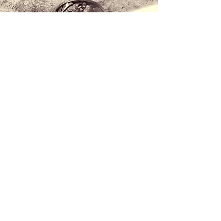
Contattaci
+34 971 407 388
Whatsapp
info@lucalorenzini.com
Orari: lunedì - venerdì 10:30 - 20:30