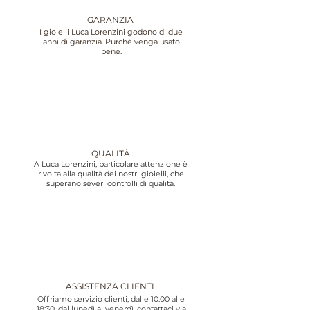
GARANZIA
I gioielli Luca Lorenzini godono di due
anni di garanzia. Purché venga usato
bene.
QUALITÀ
A Luca Lorenzini, particolare attenzione è
rivolta alla qualità dei nostri gioielli, che
superano severi controlli di qualità.
ASSISTENZA CLIENTI
Offriamo servizio clienti, dalle 10:00 alle
18:30, dal lunedì al venerdì, contattaci via