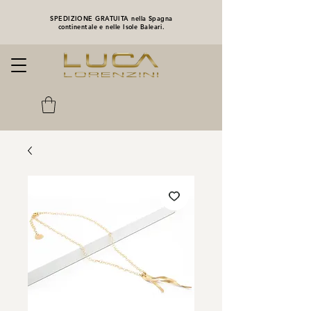
SPEDIZIONE GRATUITA nella Spagna
continentale e nelle Isole Baleari.