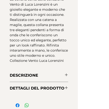
Vento di Luca Lorenzini è un
gioiello elegante e moderno che
ti distinguerà in ogni occasione.
Realizzata con una catena a
maglie, questa collana presenta
tre eleganti pendenti a forma di
onda che le conferiscono un
tocco unico ed elegante, perfetto
per un look raffinato. Rifinita
interamente a mano, le conferisce
uno stile moderno e unico.
Collezione Vento Luca Lorenzini
DESCRIZIONE
Collana lunga con catena a
DETTAGLI DEL PRODOTTO
maglie da 42-48 cm, con catena
di estensione ed elementi centrali
Materiale:
argento sterling 925
in Argento Sterling. Placcatura in
Finiture:
placcatura in oro giallo
oro 18 kt con protezione Nano-
18 carati