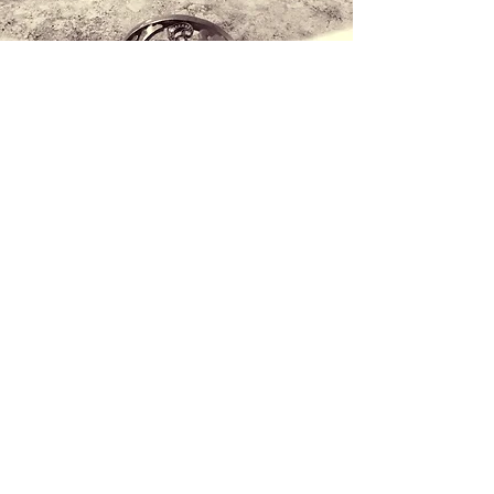
Contattaci
+34 971 407 388
Whatsapp
info@lucalorenzini.com