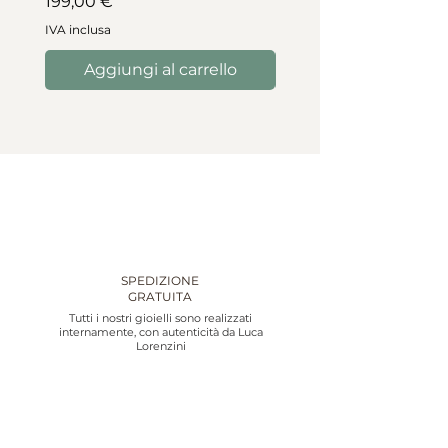
Prezzo
199,00 €
IVA inclusa
IVA inclusa
Aggiungi al carrello
Aggiungi al carre
SPEDIZIONE
GRATUITA
Tutti i nostri gioielli sono realizzati
internamente, con autenticità da Luca
Lorenzini