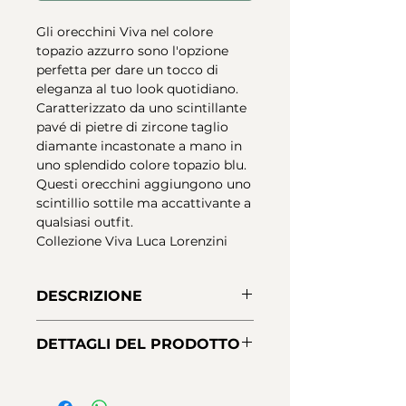
Gli orecchini Viva nel colore
topazio azzurro sono l'opzione
perfetta per dare un tocco di
eleganza al tuo look quotidiano.
Caratterizzato da uno scintillante
pavé di pietre di zircone taglio
diamante incastonate a mano in
uno splendido colore topazio blu.
Questi orecchini aggiungono uno
scintillio sottile ma accattivante a
qualsiasi outfit.
Collezione Viva Luca Lorenzini
DESCRIZIONE
Orecchini Luca Lorenzini in
DETTAGLI DEL PRODOTTO
argento 925 con placcatura rodio.
Pietre di zirconi taglio diamante
Materiale:
argento sterling 925
topazio azzurro incastonate a
Finiture:
Placcatura rodio,
mano. Chiusura a scatto.