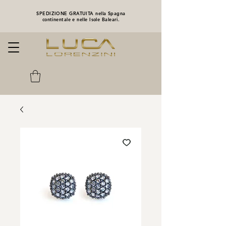
SPEDIZIONE GRATUITA nella Spagna
continentale e nelle Isole Baleari.