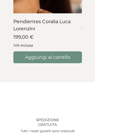
Pendientes Coralia Luca
Collar Coralia Luca Lo
Lorenzini
Prezzo
745,00 €
Prezzo
199,00 €
IVA inclusa
IVA inclusa
Aggiungi al carrello
Aggiungi al carre
SPEDIZIONE
GRATUITA
Tutti i nostri gioielli sono realizzati