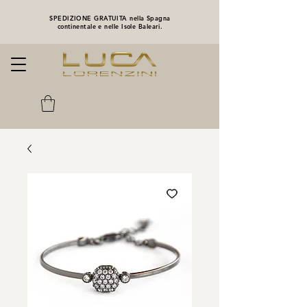
SPEDIZIONE GRATUITA nella Spagna
continentale e nelle Isole Baleari.