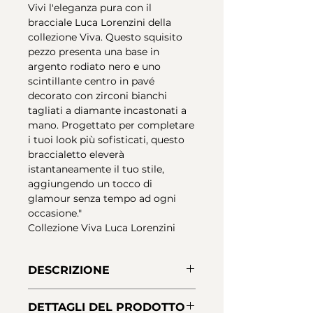
Vivi l'eleganza pura con il
bracciale Luca Lorenzini della
collezione Viva. Questo squisito
pezzo presenta una base in
argento rodiato nero e uno
scintillante centro in pavé
decorato con zirconi bianchi
tagliati a diamante incastonati a
mano. Progettato per completare
i tuoi look più sofisticati, questo
braccialetto eleverà
istantaneamente il tuo stile,
aggiungendo un tocco di
glamour senza tempo ad ogni
occasione."
Collezione Viva Luca Lorenzini
DESCRIZIONE
Bracciale in Argento Sterling 925
DETTAGLI DEL PRODOTTO
con placcatura in Rodio nero.