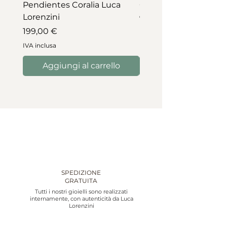
Pendientes Coralia Luca
Collar Coralia Luca Lo
Lorenzini
Prezzo
745,00 €
Prezzo
199,00 €
IVA inclusa
IVA inclusa
Aggiungi al carrello
Aggiungi al carre
SPEDIZIONE
GRATUITA
Tutti i nostri gioielli sono realizzati
internamente, con autenticità da Luca
Lorenzini