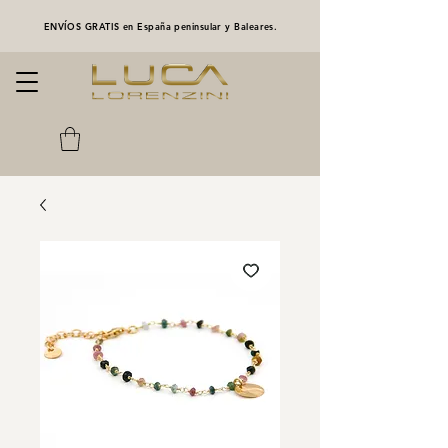
ENVÍOS GRATIS en España peninsular y Baleares.