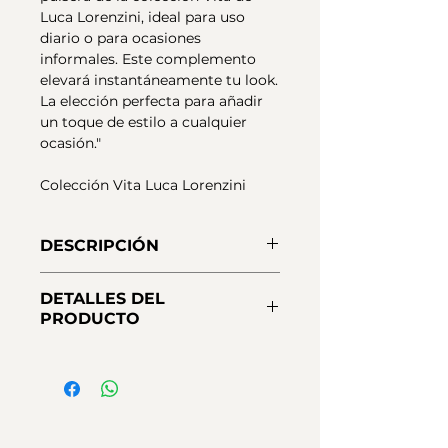
Luca Lorenzini, ideal para uso
diario o para ocasiones
informales. Este complemento
elevará instantáneamente tu look.
La elección perfecta para añadir
un toque de estilo a cualquier
ocasión."
Colección Vita Luca Lorenzini
DESCRIPCIÓN
Pulsera Luca Lorenzini en Plata de
DETALLES DEL
primera ley 925 y baño de oro 18
PRODUCTO
kt. Realizada con cadena Rosario
de piedras Turmalinas
Metales:
Plata 925 de Primera
Naturales y colgante central de
Ley, Oro de 18 Kt
diámetro 1cm en forma de
Medidas:
17-20 cm
moneda dorada. Cierre
Cierre:
Mosquetón
mosquetón con cadena de
Piedras:
Turmalinas Naturales