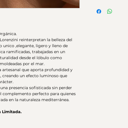
escultórica y caída
Material:
Plata de 
y sofisticada.
Acabados:
Mate di
18K.
Cierre:
Cierre de p
Medidas:
Largo t
Orgánica.
2,5cm
orenzini reinterpretan la belleza del
 unico ,elegante, ligero y lleno de
a ramificadas, trabajadas en un
aturalidad desde el lóbulo como
 moldeadas por el mar.
 artesanal que aporta profundidad y
tos, creando un efecto luminoso que
arácter.
na presencia sofisticada sin perder
 el complemento perfecto para quienes
rada en la naturaleza mediterránea.
n Limitada.