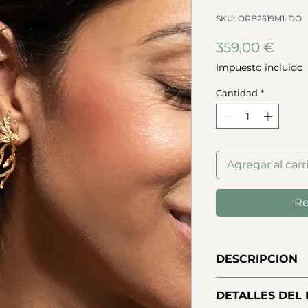
SKU: ORB2519M1-DO
Prec
359,00 €
Impuesto incluido
Cantidad
*
Agregar al carr
Re
DESCRIPCION
Pendientes dorados
DETALLES DEL
en coral. Estructur