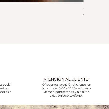
Collar Corali
Precio
745,00 €
Impuesto incluid
ATENCIÓN AL CLIENTE
especial
Ofrecemos atención al cliente, en
uestras
horario de 10:00 a 18:30 de lunes a
ontroles
viernes, contáctanos vía correo
electrónico o teléfono.