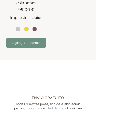
eslabones
Precio
99,00 €
Impuesto incluido
Agregar al carrito
ENVÍO GRATUITO
Todas nuestras joyas, son de elaboración
propia, con autenticidad de Luca Lorenzini