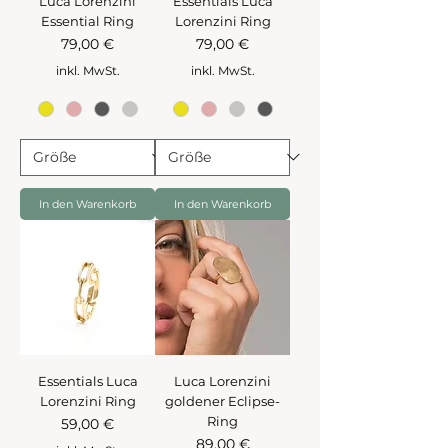
Luca Lorenzini
Essentials Luca
Essential Ring
Lorenzini Ring
Preis
Preis
79,00 €
79,00 €
inkl. MwSt.
inkl. MwSt.
In den Warenkorb
In den Warenkorb
Essentials Luca
Luca Lorenzini
Lorenzini Ring
goldener Eclipse-
Ring
Preis
59,00 €
Preis
89,00 €