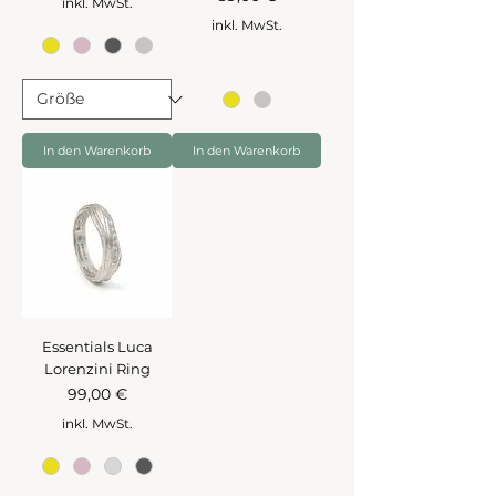
inkl. MwSt.
inkl. MwSt.
In den Warenkorb
In den Warenkorb
Essentials Luca
Lorenzini Ring
Preis
99,00 €
inkl. MwSt.