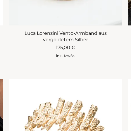
Luca Lorenzini Vento-Armband aus
vergoldetem Silber
Preis
175,00 €
inkl. MwSt.