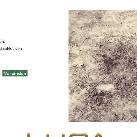
en.
d exklusiven
Verbinden