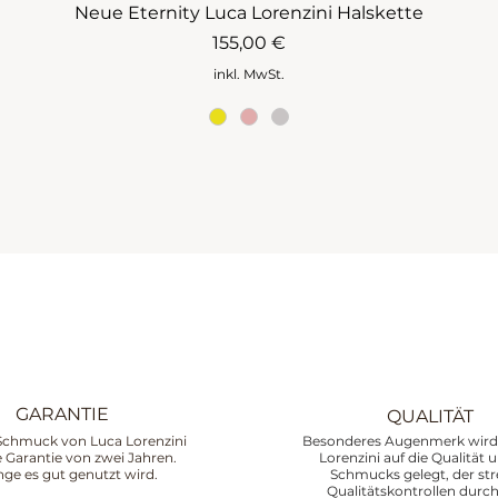
Neue Eternity Luca Lorenzini Halskette
Preis
155,00 €
inkl. MwSt.
GARANTIE
QUALITÄT
Schmuck von Luca Lorenzini
Besonderes Augenmerk wird 
ne Garantie von zwei Jahren.
Lorenzini auf die Qualität 
nge es gut genutzt wird.
Schmucks gelegt, der st
Qualitätskontrollen durch