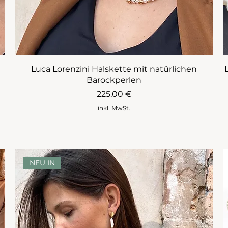
Luca Lorenzini Halskette mit natürlichen
Barockperlen
Preis
225,00 €
inkl. MwSt.
NEU IN