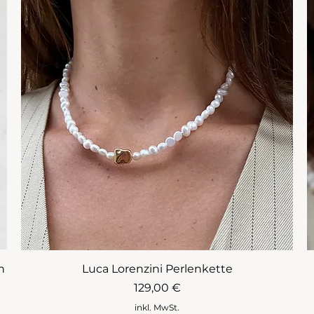
n
Luca Lorenzini Perlenkette
Preis
129,00 €
inkl. MwSt.