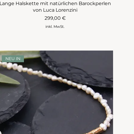
Lange Halskette mit natürlichen Barockperlen
von Luca Lorenzini
Preis
299,00 €
inkl. MwSt.
NEU IN