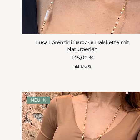
Luca Lorenzini Barocke Halskette mit
Naturperlen
Preis
145,00 €
inkl. MwSt.
NEU IN