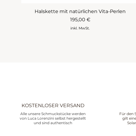
Halskette mit natürlichen Vita-Perlen
Preis
195,00 €
inkl. MwSt.
KOSTENLOSER VERSAND
Alle unsere Schmuckstücke werden
Für den 
von Luca Lorenzini selbst hergestellt
gilt ei
und sind authentisch
Sola