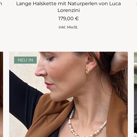
n
Lange Halskette mit Naturperlen von Luca
Lorenzini
Preis
179,00 €
inkl. MwSt.
NEU IN