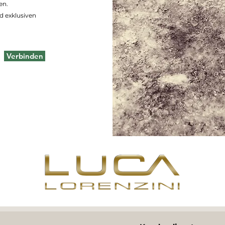
en.
d exklusiven
Verbinden