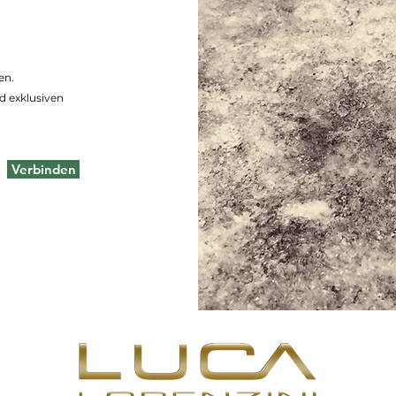
en.
d exklusiven
Verbinden