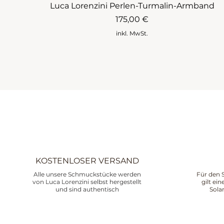
Luca Lorenzini Perlen-Turmalin-Armband
Preis
175,00 €
inkl. MwSt.
KOSTENLOSER VERSAND
Alle unsere Schmuckstücke werden
Für den 
von Luca Lorenzini selbst hergestellt
gilt ei
und sind authentisch
Sola