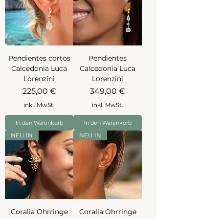
Pendientes cortos
Pendientes
Calcedonia Luca
Calcedonia Luca
Lorenzini
Lorenzini
Preis
Preis
225,00 €
349,00 €
inkl. MwSt.
inkl. MwSt.
In den Warenkorb
In den Warenkorb
NEU IN
NEU IN
Coralia Ohrringe
Coralia Ohrringe