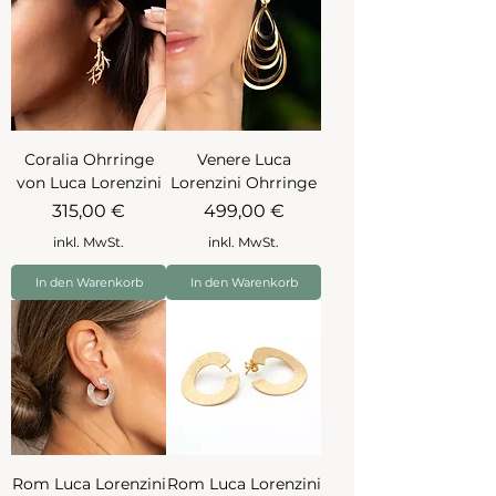
Coralia Ohrringe
Venere Luca
von Luca Lorenzini
Lorenzini Ohrringe
Preis
Preis
315,00 €
499,00 €
inkl. MwSt.
inkl. MwSt.
In den Warenkorb
In den Warenkorb
Rom Luca Lorenzini
Rom Luca Lorenzini