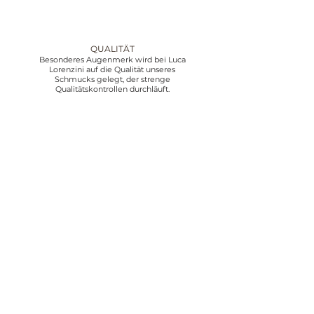
QUALITÄT
Besonderes Augenmerk wird bei Luca
Lorenzini auf die Qualität unseres
Schmucks gelegt, der strenge
Qualitätskontrollen durchläuft.
KUNDENDIENST
Wir bieten Kundenservice von Montag bis
Freitag von 10:00 bis 18:30 Uhr,
kontaktieren Sie uns per E-Mail oder
Telefon.
NEWSLETTER