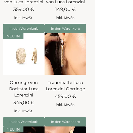
von Luca Lorenzini
von Luca Lorenzini
Preis
Preis
359,00 €
149,00 €
inkl. MwSt.
inkl. MwSt.
In den Warenkorb
In den Warenkorb
NEU IN
Ohrringe von
Traumhafte Luca
Rockstar Luca
Lorenzini Ohrringe
Lorenzini
Preis
459,00 €
Preis
345,00 €
inkl. MwSt.
inkl. MwSt.
In den Warenkorb
In den Warenkorb
NEU IN