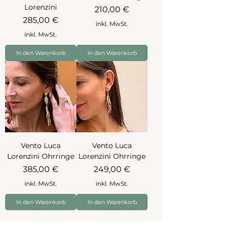
Lorenzini
Preis
210,00 €
Preis
285,00 €
inkl. MwSt.
inkl. MwSt.
In den Warenkorb
In den Warenkorb
Vento Luca
Vento Luca
Lorenzini Ohrringe
Lorenzini Ohrringe
Preis
Preis
385,00 €
249,00 €
inkl. MwSt.
inkl. MwSt.
In den Warenkorb
In den Warenkorb