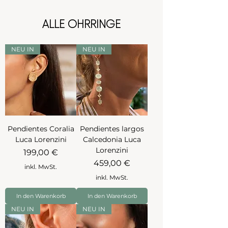
ALLE OHRRINGE
NEU IN
NEU IN
Pendientes Coralia
Pendientes largos
Luca Lorenzini
Calcedonia Luca
Lorenzini
Preis
199,00 €
Preis
459,00 €
inkl. MwSt.
inkl. MwSt.
In den Warenkorb
In den Warenkorb
NEU IN
NEU IN