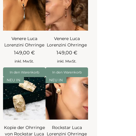
Venere Luca
Venere Luca
Lorenzini Ohrringe
Lorenzini Ohrringe
Preis
Preis
149,00 €
149,00 €
inkl. MwSt.
inkl. MwSt.
In den Warenkorb
In den Warenkorb
NEU IN
NEU IN
Kopie der Ohrringe
Rockstar Luca
von Rockstar Luca
Lorenzini Ohrringe