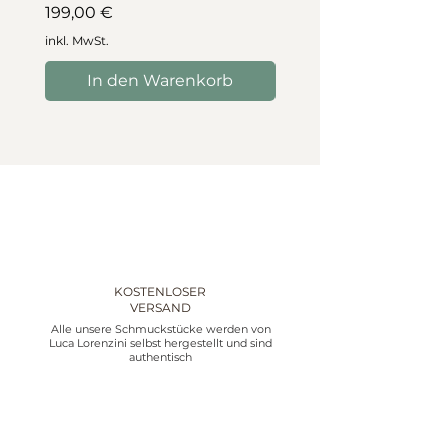
Preis
199,00 €
inkl. MwSt.
inkl. MwSt.
In den Warenkorb
In den Warenko
KOSTENLOSER
VERSAND
Alle unsere Schmuckstücke werden von
Luca Lorenzini selbst hergestellt und sind
authentisch