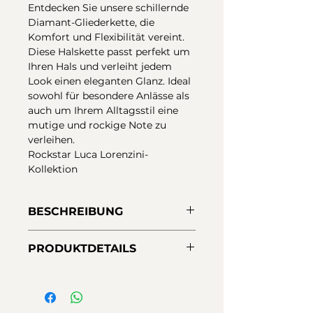
Entdecken Sie unsere schillernde
Diamant-Gliederkette, die
Komfort und Flexibilität vereint.
Diese Halskette passt perfekt um
Ihren Hals und verleiht jedem
Look einen eleganten Glanz. Ideal
sowohl für besondere Anlässe als
auch um Ihrem Alltagsstil eine
mutige und rockige Note zu
verleihen.
Rockstar Luca Lorenzini-
Kollektion
BESCHREIBUNG
Gliederkette aus 925er
PRODUKTDETAILS
Sterlingsilber mit Diamant-Finish.
Karabinerverschluss mit
Material:
925er Sterlingsilber
Verlängerungskette.
Ausführungen:
Weißes Rhodium
Rockstar Luca Lorenzini-
plus Diamant-Finish
Kollektion