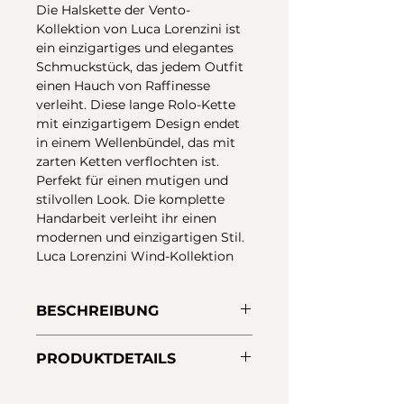
Die Halskette der Vento-
Kollektion von Luca Lorenzini ist
ein einzigartiges und elegantes
Schmuckstück, das jedem Outfit
einen Hauch von Raffinesse
verleiht. Diese lange Rolo-Kette
mit einzigartigem Design endet
in einem Wellenbündel, das mit
zarten Ketten verflochten ist.
Perfekt für einen mutigen und
stilvollen Look. Die komplette
Handarbeit verleiht ihr einen
modernen und einzigartigen Stil.
Luca Lorenzini Wind-Kollektion
BESCHREIBUNG
Lange Halskette mit 90 cm langer
PRODUKTDETAILS
Rolokette, zentrale Elemente aus
Sterlingsilber. 18-Karat-
Material:
925er Sterlingsilber
Vergoldung mit Nanolack-Schutz,