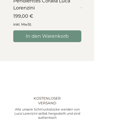
Pendientes Coralia Luca
Collar Coralia Luca Lo
Lorenzini
Preis
745,00 €
Preis
199,00 €
inkl. MwSt.
inkl. MwSt.
In den Warenkorb
In den Warenko
KOSTENLOSER
VERSAND
Alle unsere Schmuckstücke werden von
Luca Lorenzini selbst hergestellt und sind
authentisch