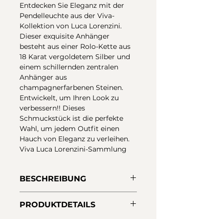
Entdecken Sie Eleganz mit der
Pendelleuchte aus der Viva-
Kollektion von Luca Lorenzini.
Dieser exquisite Anhänger
besteht aus einer Rolo-Kette aus
18 Karat vergoldetem Silber und
einem schillernden zentralen
Anhänger aus
champagnerfarbenen Steinen.
Entwickelt, um Ihren Look zu
verbessern!! Dieses
Schmuckstück ist die perfekte
Wahl, um jedem Outfit einen
Hauch von Eleganz zu verleihen.
Viva Luca Lorenzini-Sammlung
BESCHREIBUNG
Anhänger aus 925er Sterlingsilber
PRODUKTDETAILS
mit 18-Karat-Vergoldung. Zentrale
diamantgeschliffene,