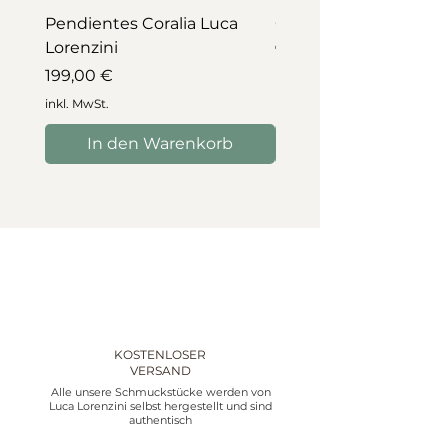
Pendientes Coralia Luca
Collar Coralia Luca Lo
Lorenzini
Preis
745,00 €
Preis
199,00 €
inkl. MwSt.
inkl. MwSt.
In den Warenkorb
In den Warenko
KOSTENLOSER
VERSAND
Alle unsere Schmuckstücke werden von
Luca Lorenzini selbst hergestellt und sind
authentisch