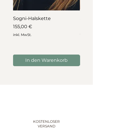
Sogni-Halskette
Sogni Luca Lorenzini
Halskette
Preis
155,00 €
Preis
499,00 €
inkl. MwSt.
inkl. MwSt.
In den Warenkorb
In den Warenko
KOSTENLOSER
VERSAND