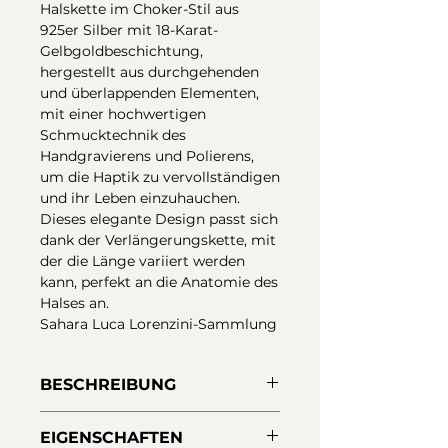
Halskette im Choker-Stil aus
925er Silber mit 18-Karat-
Gelbgoldbeschichtung,
hergestellt aus durchgehenden
und überlappenden Elementen,
mit einer hochwertigen
Schmucktechnik des
Handgravierens und Polierens,
um die Haptik zu vervollständigen
und ihr Leben einzuhauchen.
Dieses elegante Design passt sich
dank der Verlängerungskette, mit
der die Länge variiert werden
kann, perfekt an die Anatomie des
Halses an.
Sahara Luca Lorenzini-Sammlung
BESCHREIBUNG
Halsband aus 925er Silber,
EIGENSCHAFTEN
plattiert mit 18 Karat Gold,