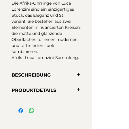
Die Afrika-Ohrringe von Luca
Lorenzini sind ein einzigartiges
Stück, das Eleganz und Stil
vereint. Sie bestehen aus zwei
Elementen in nuancierten Kreisen,
die matte und glänzende
Oberflächen für einen modernen
und raffinierten Look
kombinieren.
Afrika Luca Lorenzini-Sammlung.
BESCHREIBUNG
Große Ohrringe aus 925er
PRODUKTDETAILS
Sterlingsilber, 18-karätige
Vergoldung. mit einer
Material:
925er Sterlingsilber
Kombination aus mattem und
Ausführungen:
18-karätige
glänzendem Finish sowie Nano-
Gelbgoldbeschichtung
Lack-Schutz, um eine längere
Verschluss:
Druck
Haltbarkeit zu gewährleisten.