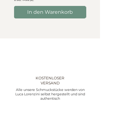
In den Warenkorb
In den Warenko
KOSTENLOSER
VERSAND
Alle unsere Schmuckstücke werden von
Luca Lorenzini selbst hergestellt und sind
authentisch