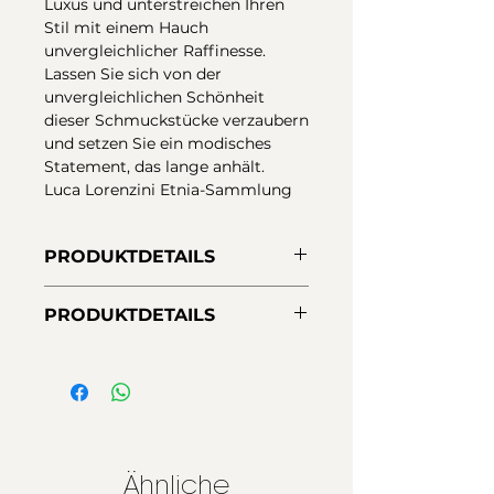
Luxus und unterstreichen Ihren
Stil mit einem Hauch
unvergleichlicher Raffinesse.
Lassen Sie sich von der
unvergleichlichen Schönheit
dieser Schmuckstücke verzaubern
und setzen Sie ein modisches
Statement, das lange anhält.
Luca Lorenzini Etnia-Sammlung
PRODUKTDETAILS
Luca Lorenzini Ohrringe aus 925er
PRODUKTDETAILS
Sterlingsilber mit 18-karätiger
Vergoldung. 8x12 mm goldener
Metalle:
925er Sterlingsilber, 18 kt
ovaler Chaton, mit unregelmäßig
Gold
geschliffenem Zitronenquarz als
Maße:
3,7 cm
Abschlusselement von 10x14 mm
Verschluss:
Druck
und verziert mit
Steine:
Zitronenquarz,
diamantgeschliffenen Zirkonen.
Diamantschliff-Zirkonia
Ähnliche
Schnappverschluss, Gesamtlänge