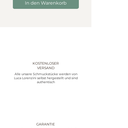
In den Warenkorb
In den Warenko
KOSTENLOSER
VERSAND
Alle unsere Schmuckstücke werden von
Luca Lorenzini selbst hergestellt und sind
authentisch
GARANTIE