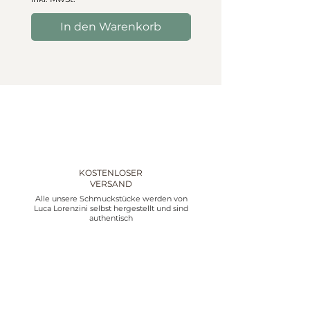
In den Warenkorb
In den Warenko
KOSTENLOSER
VERSAND
Alle unsere Schmuckstücke werden von
Luca Lorenzini selbst hergestellt und sind
authentisch