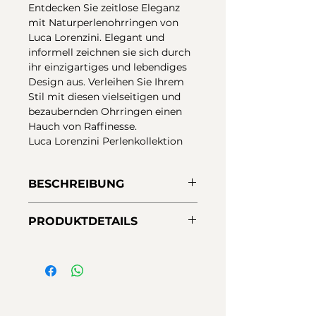
Entdecken Sie zeitlose Eleganz
mit Naturperlenohrringen von
Luca Lorenzini. Elegant und
informell zeichnen sie sich durch
ihr einzigartiges und lebendiges
Design aus. Verleihen Sie Ihrem
Stil mit diesen vielseitigen und
bezaubernden Ohrringen einen
Hauch von Raffinesse.
Luca Lorenzini Perlenkollektion
BESCHREIBUNG
Luca Lorenzini Ohrringe aus 925er
PRODUKTDETAILS
Sterlingsilber mit Vergoldung
und 3–5 mm großen natürlichen
Metalle:
925er Sterlingsilber, 18 kt
Barockperlen. Goldener Chaton,
Gold
Durchmesser ca. 10 mm. aus
Maße:
ca. 4 cm.
vergoldetem, mattem Silber mit
Verschluss:
Druck
einem abschließenden goldenen
Steine:
Naturperlen 3-5 mm
Element. Ohrringlänge 40 mm.