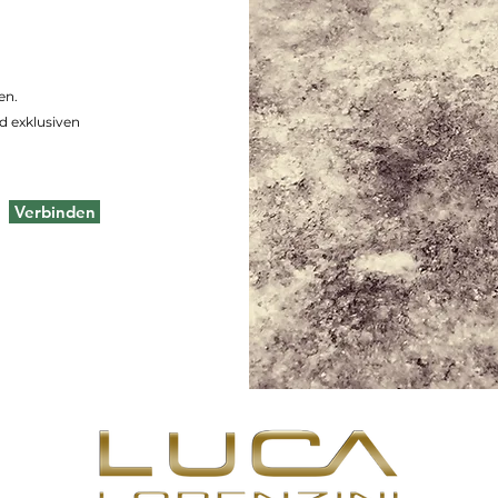
en.
d exklusiven
Verbinden