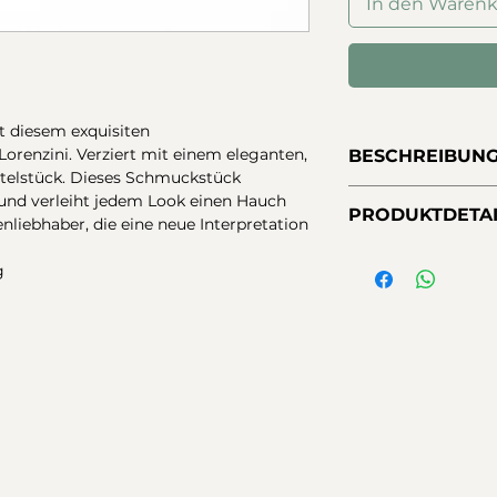
In den Waren
it diesem exquisiten
renzini. Verziert mit einem eleganten,
BESCHREIBUN
telstück. Dieses Schmuckstück
Luca Lorenzini Ar
 und verleiht jedem Look einen Hauch
PRODUKTDETAI
Barockperlen, verz
enliebhaber, die eine neue Interpretation
gehämmerten Rohr
Metalle:
925 Sterlin
vergoldetem Sterli
g
Maße:
17-21 cm
robustem Stahldra
Maßanfertigunge
vergoldeten Silber
im Chat
Karabinerverschlus
Verschluss:
Karabi
Mikrometer dickes 
Steine:
Natürliche
abschließender Nan
garantiert eine län