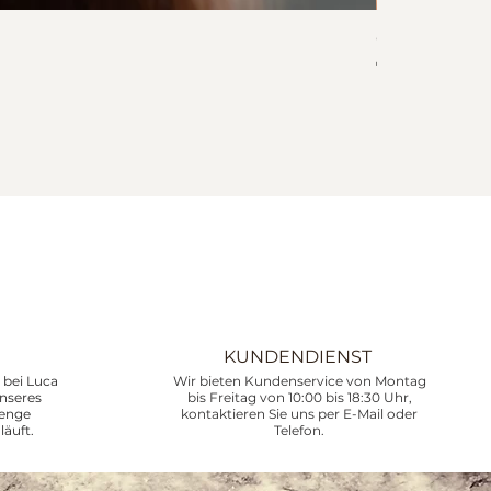
Collar Corali
Preis
745,00 €
inkl. MwSt.
KUNDENDIENST
bei Luca
Wir bieten Kundenservice von Montag
unseres
bis Freitag von 10:00 bis 18:30 Uhr,
renge
kontaktieren Sie uns per E-Mail oder
läuft.
Telefon.