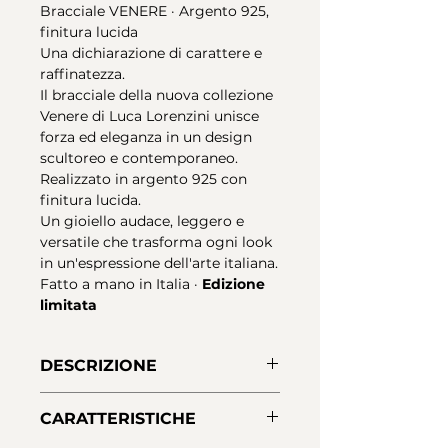
Bracciale VENERE · Argento 925,
finitura lucida
Una dichiarazione di carattere e
raffinatezza.
Il bracciale della nuova collezione
Venere di Luca Lorenzini unisce
forza ed eleganza in un design
scultoreo e contemporaneo.
Realizzato in argento 925 con
finitura lucida.
Un gioiello audace, leggero e
versatile che trasforma ogni look
in un'espressione dell'arte italiana.
Fatto a mano in Italia ·
Edizione
limitata
DESCRIZIONE
Bracciale della collezione Venere,
CARATTERISTICHE
realizzato in argento 925 lucido. Il
suo design scultoreo è composto