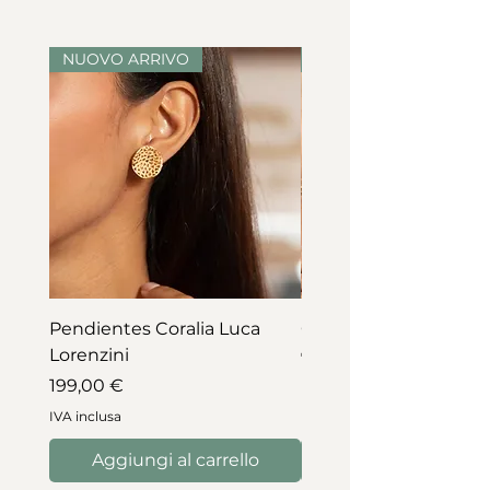
diamante
NUOVO ARRIVO
NUOVO ARRIVO
Pendientes Coralia Luca
Collar Coralia Luca Lo
Lorenzini
Prezzo
745,00 €
Prezzo
199,00 €
IVA inclusa
IVA inclusa
Aggiungi al carrello
Aggiungi al carre