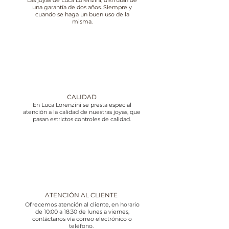
Las joyas de Luca Lorenzini, disfrutan de
una garantía de dos años. Siempre y
cuando se haga un buen uso de la
misma.
CALIDAD
En Luca Lorenzini se presta especial
atención a la calidad de nuestras joyas, que
pasan estrictos controles de calidad.
ATENCIÓN AL CLIENTE
Ofrecemos atención al cliente, en horario
de 10:00 a 18:30 de lunes a viernes,
contáctanos vía correo electrónico o
teléfono.