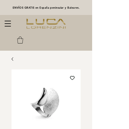
ENVÍOS GRATIS en España peninsular y Baleares.