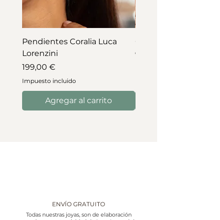
Pendientes Coralia Luca
Collar Coralia Luca Lo
Lorenzini
Precio
745,00 €
Precio
199,00 €
Impuesto incluido
Impuesto incluido
Agregar al carrito
ENVÍO GRATUITO
Todas nuestras joyas, son de elaboración