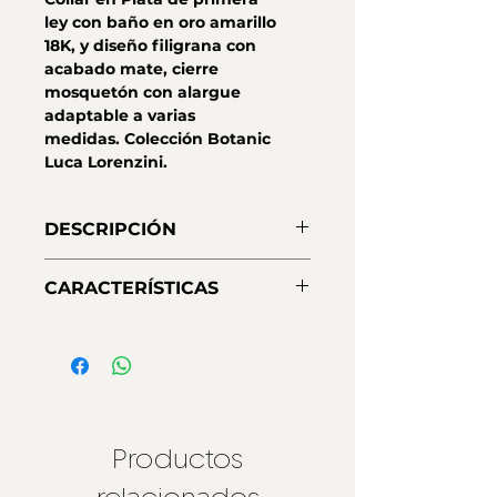
ley con baño en oro amarillo
18K, y diseño filigrana con
acabado mate, cierre
mosquetón con alargue
adaptable a varias
medidas. Colección Botanic
Luca Lorenzini.
DESCRIPCIÓN
Collar corto colección Botanic
CARACTERÍSTICAS
Luca Lorenzini, estilo filigrama, de
plata de primera ley y baño de oro
Material:
Plata 925 - primera ley
amarillo 18K con alargue
Acabados:
Baño de oro amarillo
adaptable a varias medidas.
18K
Cierre:
Mosquetón con cadena de
extensión.
Productos