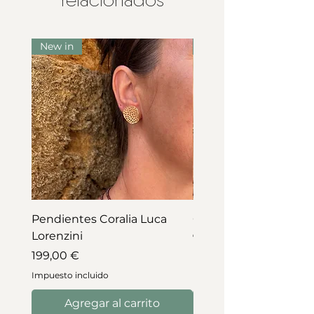
relacionados
New in
New in
Pendientes Coralia Luca
Collar Coralia Luca Lo
Lorenzini
Precio
745,00 €
Precio
199,00 €
Impuesto incluido
Impuesto incluido
Agregar al carrito