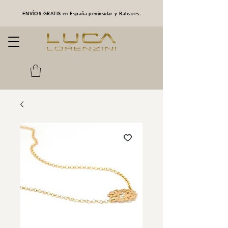
ENVÍOS GRATIS en España peninsular y Baleares.